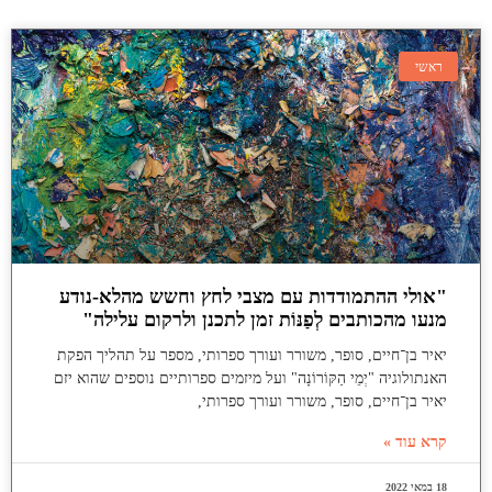
ראשי
"אולי ההתמודדות עם מצבי לחץ וחשש מהלא-נודע
מנעו מהכותבים לְפַנּוֹת זמן לתכנן ולרקום עלילה"
יאיר בן־חיים, סופר, משורר ועורך ספרותי, מספר על תהליך הפקת
האנתולוגיה "יְמֵי הַקּוֹרוֹנָה" ועל מיזמים ספרותיים נוספים שהוא יזם
יאיר בן־חיים, סופר, משורר ועורך ספרותי,
קרא עוד »
18 במאי 2022