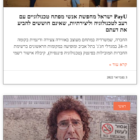
PayU ישראל מחפשת אנשי מפתח טכנולוגיים עם
רעב לטכנולוגיה וליצירתיות, שאינם חוששים להביע
את דעתם
החברה, שמשרדיה במתחם מעוצב באווירה צעירה ודינמית בקומה
ה–24 במגדלי חג'ג' בתל אביב ומופיעה במקומות הראשונים ברשימת
החברות המובילות בפינטק (טכנולוגיה פיננסית), קיבלה אישור רשמי
קרא עוד »
3 בפברואר 2022
ראשי