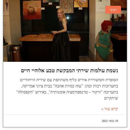
ראשי
נשמת עולמות שירתי המבקשת טבע אלוהיי חיים
הסופרת והמשוררת איריס כליף משתתפת עם שיריה הייחודיים
בתערוכות רבות ובהן: "עזה כמוות אהבה" בבית ציוני אמריקה,
בתערוכה "זרקור – טרנספורמציה אומנותית", באירוע "הקפסולה"
שיתקיים
קרא עוד »
19 במאי 2022