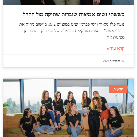
כששתי נשים אמיצות שוברות שתיקה מול הקהל
נועה פלג גלאור ודסי פפרמן יציגו במוצ"ש 19.2 ביישוב נירית את
"דברי אשה" – הצגה מוזיקלית בבימויה של חני דוק – שבה הן
מציגות את
קרא עוד »
17 בפברואר 2022
חדשות