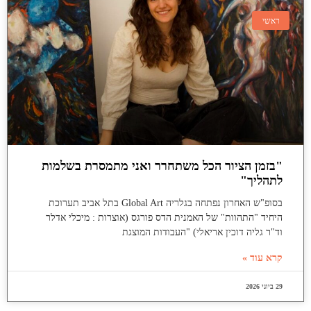
ראשי
"בזמן הציור הכל משתחרר ואני מתמסרת בשלמות
לתהליך"
בסופ"ש האחרון נפתחה בגלריה Global Art בתל אביב תערוכת
היחיד "התהוות" של האמנית הדס פורגס (אוצרות : מיכלי אדלר
וד"ר גליה דוכין אריאלי) "העבודות המוצגת
קרא עוד »
29 ביוני 2026