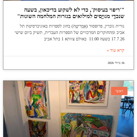
"'ריפוי בעיסוק', כדי לא לשקוע בדיכאון, בשעה
שנכדַַי מגויָָסים למילואים בגזרות המלחמה השונות"
נורית גוֹברין, פרופסור (אֵֵמֵֵריטָָה) בחוג לספרות באוניברסיטת תל
אביב ומהחוקרים המרכזיים של הספרות העברית, תשיק ביום שישי
17.7.26 בשעה 11:00 באולם צוותא 1 בתל אביב
קרא עוד »
16 ביולי 2026
ראשי