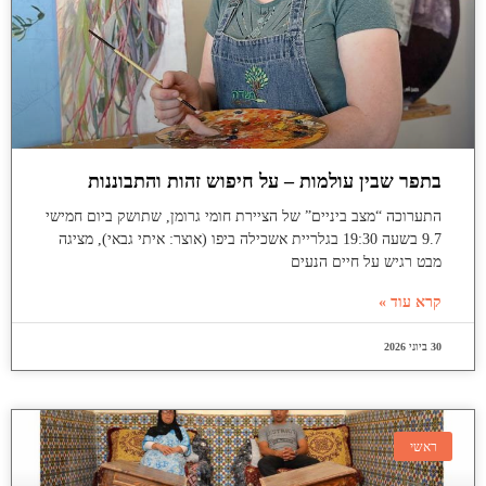
בתפר שבין עולמות – על חיפוש זהות והתבוננות
התערוכה “מצב ביניים” של הציירת חומי גרומן, שתושק ביום חמישי
9.7 בשעה 19:30 בגלריית אשכילה ביפו (אוצר: איתי גבאי), מציגה
מבט רגיש על חיים הנעים
קרא עוד »
30 ביוני 2026
ראשי