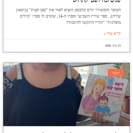
שנים זכה לשם 'קתרזיס'"
הסופר והמשורר יורם סלבסט הוציא לאור את "ספן חצות" (ביטאון
שירה) , ספר שיריו השביעי וספרו ה-14, שקדם לו ספרו "מילים
מופלגות" "הוריי התקשו להתמודד
קרא עוד »
15 ביוני 2026
ראשי