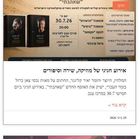
ראשי
אירוע חגיגי של מוזיקה, שירה וסיפורים
המלחין, היוצר והזמר יאיר קלינגר, החתום על מאות נכסי צאן ברזל
בזמר העברי, ישיק את האוסף החדש “שאהבתי”, באירוע חגיגי ביום
חמישי 30.7 במרכז ענב
קרא עוד »
29 ביוני 2026