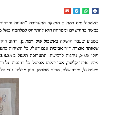
באשכול פיס רמת גן הושקה התערוכה "חוויות והרהור
במשך כחודשיים ומטרתה היא להתייחס למלחמה כאל מק
בשבוע שעבר הושקה ב
אשכול פיס רמת גן
, רחוב רוקח 118, רמת גן הת
שאותה אוצרת
ד"ר
אביבית אגם דאלי
, כל היצירות בתע
ויולי 2025, ניתנות לרכישה.
התערוכה תינעל ב-3.8.25.
מינץ
,
איתי קלשון, אסי יהלום אביטל
,
גל רוזנברג
,
גל רו
מלנית גל
,
מירב שלם
,
מרים שטרמן
,
סיון מדליון
,
עדי גול