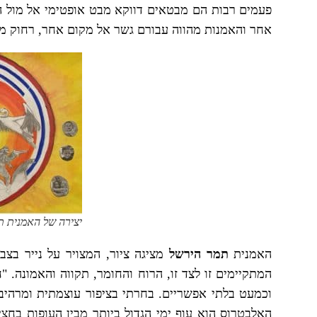
פעמים רבות הם מבטאים דווקא מבט אופטימי אל מול המ
אחר והאמנות מהווה עבורם גשר אל מקום אחר, רחוק מכ
יצירה של האמנית ת
האמנית
תמר הירשל
מציגה ציור, המצויר על נייר בצבע
המתקיימים זו לצד זו, הרוח והחומר, תקווה והאמונה. "ח
וכמעט בלתי אפשריים. בחרתי בציפור עוצמתית ומרהיבה
האלבטרוס הוא עוף ימי הגדול ביותר מבין העופות בחצי