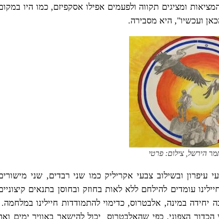
ציאות ומציגים תקווה ולפעמים אפילו אסקפיזם, כמו היו במקום
אן ועכשיו", היא מסבירה.
מר הירשל, צילום: פרטי
י עיפרון ובשילוב צבעי אקריליק כמו שני רבדים, שני מישורים
יילינו עומדים להילחם ללא לאות בחוזק ובחוסן בתנאים קיצוניים
 יחידה במינה, אלבטרוס, כדימוי להתמודדות חיילינו במלחמה.
 הכדור הצפוני. כפי שהאלבטרוס יכול להישאר באוויר ימים ואף