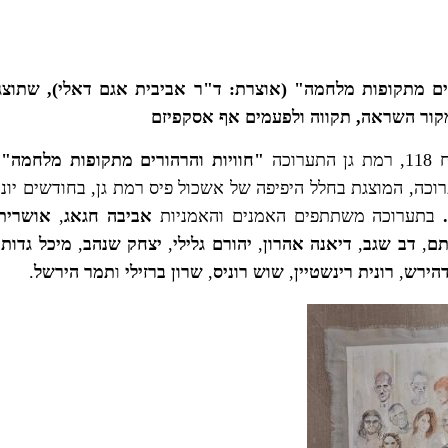
ים מתקופות מלחמה" (אוצרת: ד"ר אביבית אגם דאלי), שתוצג
ור השראה, תקווה ולפעמים אף אסקפיזם
ערוכה
"חוויות והרהורים מתקופות מלחמה",
רוכה, המוצגת בחלל היפיפה של אשכול פיס רמת גן, בחודשים יוני
בתערוכה משתתפים האמנים והאמניות
אביבה חגאג
,
אושרית
תם
,
דב שגב
,
דיאנה אהרון
,
יהורם גלילי
,
יצחק שנהב
,
מיכל גדות
,
דהירש
,
רונית רינשטיין
,
שוש רוניס
,
שרון ברזילי
ו
תמר הירשל
.