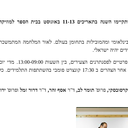
תל-חי כיתות אמן בינלאומיות לפסנתר לשנת 2025 יתקיימו השנה בתאריכים 11-13 באוגוסט בבית הספר למוזיק
 בינלאומי ומהמובילות בתחומן בעולם. לאור המלחמה המתמשכת
ים יהיה ישראלי.
במהלך כיתות האמן יעבירו המורים בכל יום שיעורים פרטיים לפסנתרנים הצעירים, בין השעות 13:00-09:00. מד
בשעה 14:30 תתקיים כיתת אמן של אחד המורים ובכל אחר הצהרים ב 17:30 קונצרט פומבי בהשתתפות התלמידים. כ
קרסובסקי,
פרופ'
תומר לב,
ד"ר
אסף זהר,
ד"ר
דרור זמל
ופרופ'
ירון