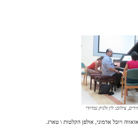
ים, צילום: לין זלניק נמרודי