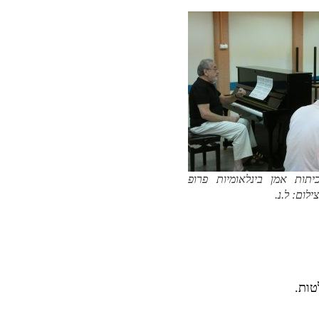
תות אמן בינלאומיות פרופ
לום: ל.נ.