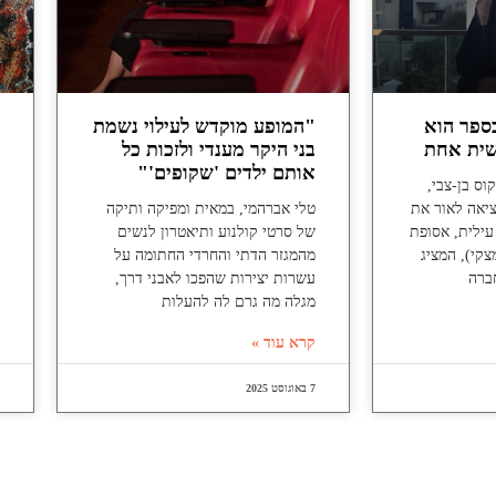
ספר הוא
"המופע מוקדש לעילוי נשמת
שית אחת
בני היקר מענדי ולזכות כל
אותם ילדים 'שקופים'"
וס בן-צבי,
ציאה לאור את
טלי אברהמי, במאית ומפיקה ותיקה
ילית, אסופת
של סרטי קולנוע ותיאטרון לנשים
צקי), המציג
מהמגזר הדתי והחרדי החתומה על
ברה
עשרות יצירות שהפכו לאבני דרך,
מגלה מה גרם לה להעלות
קרא עוד »
7 באוגוסט 2025