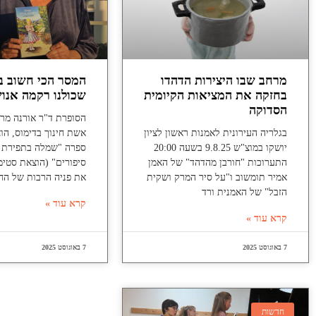
מרחב שבו היצירות הדהדו
המסר הכי חשוב ב
בחזקה את המציאות הקיומית
שכולנו רקמה אנו
הסדוקה
הסופרת ד"ר אורנה מרק
בגלריה העירונית לאמנות ראשון לציון
אשת חינוך בדימוס, הו
יושקו במוצ"ש 9.8.25 בשעה 20:00
ספרה "שמלה בתפירת ע
התערוכות "חורבן מהדהד" של האמן
סיפורים" (הוצאת סטימ
אמיר תומשוב ו"על סיר המרק ושקית
את פניה הרבות של הח
הזבל" של האמנית ורד
קרא עוד »
קרא עוד »
7 באוגוסט 2025
7 באוגוסט 2025
חדשות