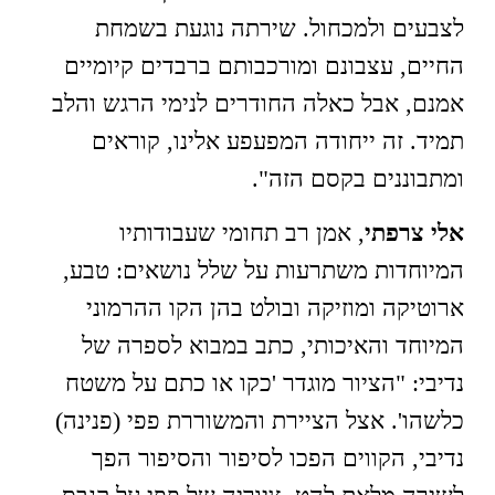
לצבעים ולמכחול. שירתה נוגעת בשמחת
החיים, עצבונם ומורכבותם ברבדים קיומיים
אמנם, אבל כאלה החודרים לנימי הרגש והלב
תמיד. זה ייחודה המפעפע אלינו, קוראים
ומתבוננים בקסם הזה".
אלי צרפתי
, אמן רב תחומי שעבודותיו
המיוחדות משתרעות על שלל נושאים: טבע,
ארוטיקה ומוזיקה ובולט בהן הקו ההרמוני
המיוחד והאיכותי, כתב במבוא לספרה של
נדיבי: "הציור מוגדר 'כקו או כתם על משטח
כלשהו'. אצל הציירת והמשוררת פפי (פנינה)
נדיבי, הקווים הפכו לסיפור והסיפור הפך