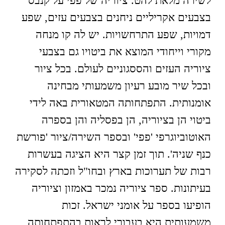
לשירה מלאת להט. ציוריה של פפי על קנבס
בצבעים אקריליים ניחנים בצבעים עזים, שפע
דמויות, שפע התרחשויות. יש לה קו מנחה
מקורי וייחודי המוצא את ביטויו גם בצבעי
ציוריה העזים והססגוניים לעולם. בכל ציור
ובכל שיר מובע רעיון משמעותי מבחינה
אומנותית. התפתחותה המטאורית באה לידי
ביטוי הן בציוריה, הן בפסליה והן בספרה
האוטוביוגרפי 'פפי' ובספר השירה/ציור 'פורשת
כנף שניה'. תוך זמן קצר היא הציגה בעשרות
רבות של תערוכות בארץ ובחו"ל וזכתה לסקירה
בעיתונות. ספר ציוריה נמכר באמזון וציוריה
הופיעו בספר על אומני ישראל. זכות
משמעותית היא בעבורי לראות בהתפתחותה