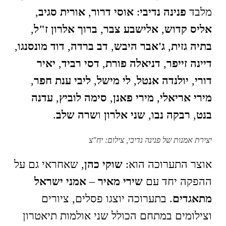
מלבד
פנינה נדיבי
:
אוסי דרור
,
אורית סגיב
,
אליס קדוש
,
אלישבע צבר
,
ברוך אלרון ז"ל
,
בתיה גזית
,
ג'אבר היבש
,
דב ברדה
,
דוד מונסנגו
,
דיינה זייפר
,
דניאלה פורת
,
דסי רביד
,
יאיר
דורי
,
יולנדה אנטל
,
לי מישל
,
ליבי ענת חפר
,
מירי אריאלי
,
מירי פאנן
,
סימה לוביץ
,
עדנה
בנט
,
רבקה נבו
,
שני אלרון
ו
שרה שלב
.
יצירת אמנות של פנינה נדיבי, צילום: יח"צ
אוצר התערוכה הוא:
שוקי כהן
, שאחראי גם על
ההפקה יחד עם
שירי מאיר
–
אמני ישראל
מתאגדים
. בתערוכה יוצגו פסלים, ציורים
וצילומים במתחם הכולל שני אולמות תיאטרון