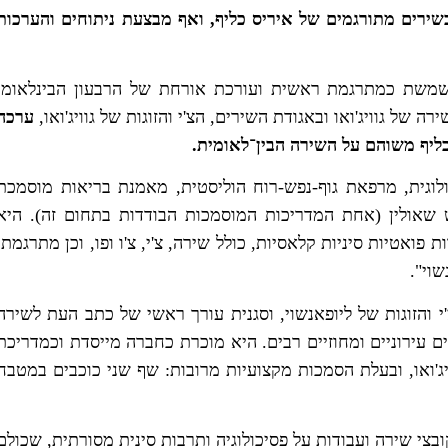
ירים מתורגמים של איריס כליף, ואף מבצעת ניתוחים והערכות
משת כמתרגמת ראשית ועורכת אורחת של הרבעון הבינלאומי
של גוויג'ואו ובאגודת השירים, הצ'י והזוגות של גוויג'ואו,
ערכה
יף משוהם על השירה הבין־לאומית.
היא פסיכולוגית, מרפאת גוף-נפש-רוח הוליסטית, מאמנת בריאות מוסמכת
קדש שאולין (אחת המדריכות המוסמכות הבודדות בתחום זה). היא
אטיות סיניות קלאסיות, כולל שירה, צ'י, צ'ו ופו, וכן מתרגמת,
וי".
 והזוגות של ליופאנשוי, וסגנית עורך ראשי של כתב העת לשירה
 המותג שלה "Gengxunshui" זכה בפרסים עירוניים ומחוזיים רבים. היא מוכרת כחברה מייסדת וכמדריכת
יג'ואו, ובעלת הסמכות מקצועיות מרובות: שף שני כוכבים במטבח
צי שירה ועבודות על פסיכולוגיה ותרבות סינית מסורתית, שכולם