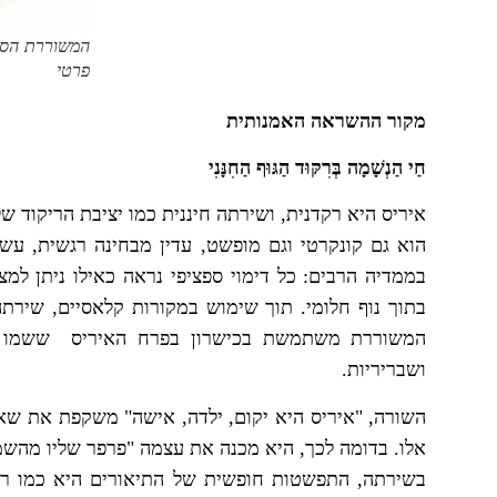
המשוררת הסיני
פרטי
מקור ההשראה האמנותית
חַי הַנְשָׁמָה בְּרִקּוּד הַגּוּף הַחִנָּנִי
איריס היא רקדנית, ושירתה חיננית כמו יציבת הריקוד של
הוא גם קונקרטי וגם מופשט, עדין מבחינה רגשית, עשי
בממדיה הרבים: כל דימוי ספציפי נראה כאילו ניתן למ
בתוך נוף חלומי. תוך שימוש במקורות קלאסיים, שירת
המשוררת משתמשת בכישרון בפרח האיריס ששמו מ
ושבריריות.
השורה, "איריס היא יקום, ילדה, אישה" משקפת את שא
אלו. בדומה לכך, היא מכנה את עצמה "פרפר שליו מהשמי
בשירתה, התפשטות חופשית של התיאורים היא כמו רקד