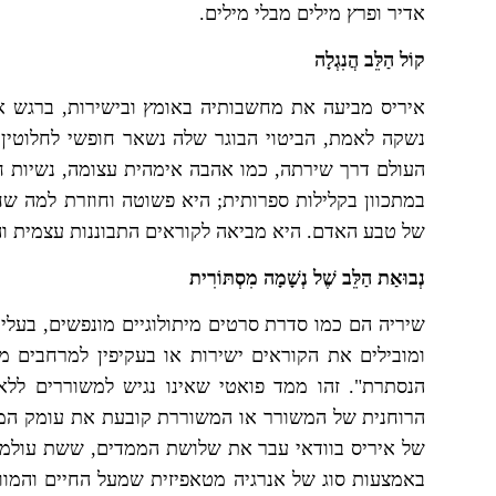
אדיר ופרץ מילים מבלי מילים.
קוֹל הַלֵּב הֲנִגְלָה
איריס מביעה את מחשבותיה באומץ ובישירות, ברגש א
נשקה לאמת, הביטוי הבוגר שלה נשאר חופשי לחלוטין 
העולם דרך שירתה, כמו אהבה אימהית עצומה, נשיות ח
במתכוון בקלילות ספרותית; היא פשוטה וחוזרת למה שח
של טבע האדם. היא מביאה לקוראים התבוננות עצמית וה
נְבוּאַת הַלֵּב שֶׁל נְשָׁמָה מִסְתּוֹרִית
שיריה הם כמו סדרת סרטים מיתולוגיים מונפשים, בעלי ע
ומובילים את הקוראים ישירות או בעקיפין למרחבים 
הנסתרת". זהו ממד פואטי שאינו נגיש למשוררים לל
הרוחנית של המשורר או המשוררת קובעת את עומק המח
של איריס בוודאי עבר את שלושת הממדים, ששת עולמו
באמצעות סוג של אנרגיה מטאפיזית שמעל החיים והמוות