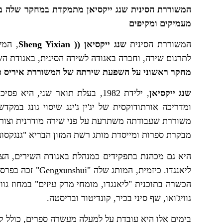
המשוררת הסינית שנג ייקסיאן מתמקדת במחקר שלה בש
מעמיקים ומקיפים
המשוררת הסינית
שנג ייקסיאן
(
( Sheng Yixian
, המש
לתרגום שירה, וחברה באגודה לשירה הסינית, באגודת השירה 
מחקר ראשוני על השפעת שירתה של המשוררת איריס כל
שנג ייקסיאן
, ילידת 1982, בעלת תואר שני, 
ומדריכה אורתודוקסית של יג'ין ג'ינג שיסוי גונג במ
משוררת שעבודתה משתרעת על פני שירה מודרנית וצורות פו
מבקרת ספרות ומייסדת מותג רשת המזון הבריא "גנגקסונש
היא גם מכהנת בתפקידים כמנהלת באגודת השירים, הצ'י
ליאנגדו. כיזמית,
הכשרה בתוכנית "ליאנגדו, מומחי מרק עיזים" במחוז גוו
גוויג'ואו, שף סיני בכיר, קונדיטור ובריסטה.
בימים אלו היא עובדת על למעלה מעשרה ספרים, כולל קוב