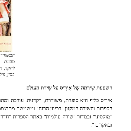
המשורר
מוצגת ב
לחקר, תר
בסין, ציל
הַשְׁפָּעַת שִׁירָתָהּ שֶׁל אִירִיס עַל שִׁירַת הָעוֹלָם
איריס כליף היא סופרת, משוררת, רקדנית, עורכת ומת
הספרות והשירה המקוון "בכיוון הרוח" ומשמשת מתרגמת ו
"מוקסיני" ובמדור "שירה עולמית" באתר הספרות "חדרי
ובאקו"ם ".