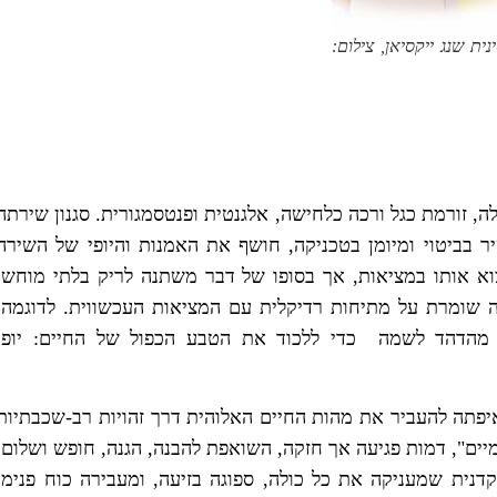
ת שנג ייקסיאן, צילום:
ה, זורמת כגל ורכה כלחישה, אלגנטית ופנטסמגורית. סגנון שירתה
ר בביטוי ומיומן בטכניקה, חושף את האמנות והיופי של השירה
צוא אותו במציאות, אך בסופו של דבר משתנה לריק בלתי מוחשי
ה שומרת על מתיחות רדיקלית עם המציאות העכשווית. לדוגמה,
הדהד לשמה כדי ללכוד את הטבע הכפול של החיים: יופי
יפתה להעביר את מהות החיים האלוהית דרך זהויות רב-שכבתיות
ים", דמות פגיעה אך חזקה, השואפת להבנה, הגנה, חופש ושלום.
נית שמעניקה את כל כולה, ספוגה בזיעה, ומעבירה כוח פנימי