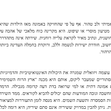
מיתי ולב טהור. אף על פי שהחזיקה באמונה מאז הילדות שהיא
מטיעון מוסרי או שיפוט. היא מקרינה כוח מלאכי של אהבה על
ושנית, ונתיב מאיר לקראת עלייה רוחנית. שירתה אינה מתהדרת
שוב, חודרת ישירות לנשמה וללב, ורוקדת בחמלה העדינה ביותר
רהור.
וצמה ויזואלית שמגרה את היכולות האינטואיטיביות והדמיוניות,
מסתוריים שמעבר ליקום, אותם היא מכנה "ארץ הרוח השמימית
א אמונה דתית או למי שרואה בדת דעה קדומה מגבילה. הרמה
שבה וגובה המודעות שהם יכולים להביא לקוראים. ממד השירה
ת הסמסרה ותשעת השמים. היא מנסה לזמן התעוררות למציאות
. ניתן להבין במדויק ששיריה אינם סתם שיריה; היא דומה לכלי