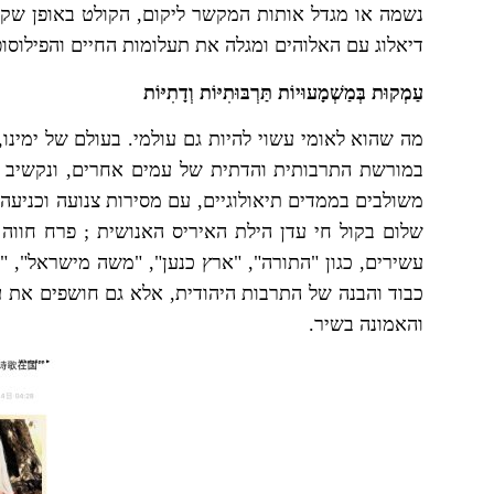
נשמה או מגדל אותות המקשר ליקום, הקולט באופן שקוף
דיאלוג עם האלוהים ומגלה את תעלומות החיים והפילוסו
עַמְקוּת בְּמַשְׁמָעוּיוֹת תַּרְבּוּתִיּוֹת וְדָתִיּוֹת
מה שהוא לאומי עשוי להיות גם עולמי. בעולם של ימינו,
במורשת התרבותית והדתית של עמים אחרים, ונקשיב ב
משולבים בממדים תיאולוגיים, עם מסירות צנועה וכניע
שלום בקול חי עדן הילת האיריס האנושית ; פרח חווה
עשירים, כגון "התורה", "ארץ כנען", "משה מישראל", 
כבוד והבנה של התרבות היהודית, אלא גם חושפים את 
והאמונה בשיר.