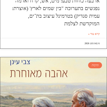
ארבעה כוחות טבע: מים, אש, קרח ואדמה
נפגשים בתערוכה "בין שמים לארץ' (אוצרת:
עמית סנדיק) בטרמינל עיצוב בת־ים,
המוקדשת לצלמת
קרא עוד »
6 באוגוסט 2026
תרבות