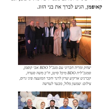
קאופמן
, הגיע לברך את בני הזוג.
יצחק ומריה חברוני עם מנכ"ל BDO אבי קופמן,
סמנכ"לית BDO מיכל סיטן, ח"כ משה סעדה,
קברניט ארקיע שרון לרנר וחבר המועצה פיני גרוס,
צילום: שמעון מלול, מבעד לעדשה