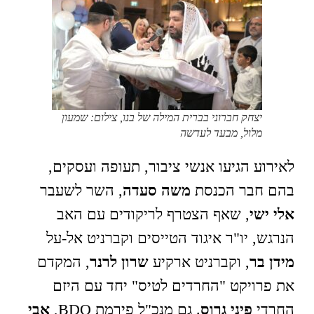
יצחק חברוני בברית המילה של בנו, צילום: שמעון
מלול, מבעד לעדשה
לאירוע הגיעו אנשי ציבור, תעופה ועסקים,
בהם חבר הכנסת
משה סעדה
, השר לשעבר
אלי ישי
, שאף הצטרף לריקודים עם האב
הנרגש, יו"ר איגוד הטייסים וקברניט אל-על
מידן בר
, וקברניט ארקיע
שרון לרנר
, המקדם
את פרויקט "החרדים לטיס" יחד עם היזם
החרדי
פיני גרוס
. גם מנכ"ל פירמת BDO,
אבי