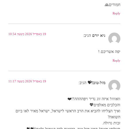
חמודים🙏
Reply
19 באפריל 2026 בשעה 10:54
גיא יורם
הגיב:
יפה אשריכם.!
Reply
19 באפריל 2026 בשעה 11:17
מזל-טוב!💝
הגיב:
וואוווו! איזה זוג נדיר ויפהההה!!❤️
והכלבים מאלפים💖
ואיך הצליחו להביא את הרב הראשי לישראל, ישראל מאיר לאו ביום
השואה?
זכות גדולה.