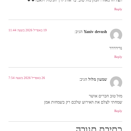
תצליחו מאוד! המון מזל טוב. בריאות לרך הנימול ולאם!💝💝
Reply
19 באפריל 2026 בשעה 11:44
Yaniv devush
הגיב:
נדירררר
Reply
26 באפריל 2026 בשעה 7:54
שמעון מלול
הגיב:
מזל טוב חברים אושר
שמחתי לצלם את האירוע שלכם רק בשמחות אמן
Reply
כתיבת תגובה