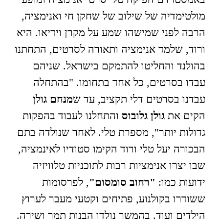
מולטימדיה של שילוב של שחקן חי ואנימציה,
הרבה לפני שמישהו שמע על מקרן וידיאו. היא
ורוד, שלמד אנימציה ותאורה לסרטים, התחתנו
בהולנד והחליטו להתמקם בישראל. שניהם
עבדו בסרטים, כל אחד בתחומו. "בהתחלה
עבדנו בסרטים דלי תקציב, עד ש
מנחם גולן
הקים את
גולן גלובוס
והתחלנו לעבוד בהפקות
גדולות יותר", מספרת טלי. לאחר שנולדה בתם
הבכורה יעל טלי ורוד הקימו סטודיו לאינמציה,
שבו יצרו אנימציות רבות לתוכניות טלוויזיה
ידועות כמו:
"רחוב סומסום"
, לפרסומות
ששודרו בקולנוע, פתיחים וקטעי מעבר לערוץ
הילדים ועוד. בהמשך נולדו הבנות תמר ושירה.