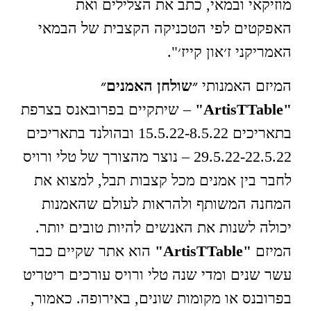
מוזיקאי ובמאי, כתב את הצלילים ואת
האפקטים לפי הטכניקה הקצבית של הבמאי
האמריקני ז׳און קייז׳".
המיזם האמנותי
״שולחן האמנים״
"ArtisTTable"
– שיתקיים בפרובאנס בצרפת
בתאריכים 15.5.22-8.5.22 ובהולנד בתאריכים
29.5.22-22.5.22 – נוצר מהצורך של טלי ורויס
לחבר בין אמנים מכל קצבות תבל, למצוא את
המחנה המשותף ולהראות לעולם שהאמנות
יכולה לשנות את האנשים להיות טובים יותר.
המיזם
"ArtisTTable"
הוא אתר שקיים כבר
עשר שנים ומדי שנה טלי ורויס עורכים ריטריט
בפרובנס או מקומות שונים, באירופה. כאמור,