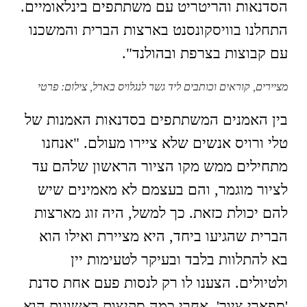
הסדנאות והריטריט עם משתתפים בינלאומיים.
התחלנו בוויסקונסנט בארצות הברית והמשכנו
עם קבוצות בצרפת ובהולנד".
מציירים, קוראים וכותבים ליד גשר לנגלויס בארל, צילום: פרטי
בין האמנים המשתתפים בסדנאות האמנות של
טלי ורויס אנשים שלא ציירו מעולם. "אנחנו
מתחילים ממש מקו הציור הראשון שלהם עד
לציור מוגמר, והם בעצמם לא מאמינים שיש
להם יכולת כזאת. כך למשל, היה זוג מארצות
הברית שהגיעו ביחד, היא מציירת ואילו הוא
בא להתלוות בלבד ובעיקר לטעימות יין
ולטיולים. הצענו לו רק לנסות פעם אחת סדנת
'ספארי ציור'. אחרי כמה סקיצות ראשונות הוא