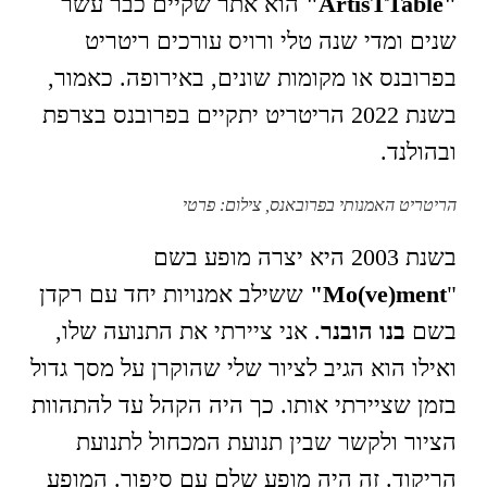
"ArtisTTable"
הוא אתר שקיים כבר עשר
שנים ומדי שנה טלי ורויס עורכים ריטריט
בפרובנס או מקומות שונים, באירופה. כאמור,
בשנת 2022 הריטריט יתקיים בפרובנס בצרפת
ובהולנד.
הריטריט האמנותי בפרובאנס, צילום: פרטי
בשנת 2003 היא יצרה מופע בשם
"
Mo(ve)ment"
ששילב אמנויות יחד עם רקדן
בשם
בנו הובנר
. אני ציירתי את התנועה שלו,
ואילו הוא הגיב לציור שלי שהוקרן על מסך גדול
בזמן שציירתי אותו. כך היה הקהל עד להתהוות
הציור ולקשר שבין תנועת המכחול לתנועת
הריקוד. זה היה מופע שלם עם סיפור. המופע