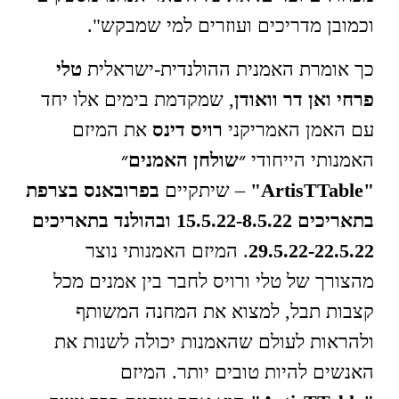
וכמובן מדריכים ועוזרים למי שמבקש".
כך אומרת האמנית ההולנדית-ישראלית
טלי
פרחי ואן דר וואודן
, שמקדמת בימים אלו יחד
עם האמן האמריקני
רויס דינס
את המיזם
האמנותי הייחודי
״שולחן האמנים״
"ArtisTTable"
– שיתקיים
בפרובאנס בצרפת
בתאריכים 15.5.22-8.5.22 ובהולנד בתאריכים
29.5.22-22.5.22
. המיזם האמנותי נוצר
מהצורך של טלי ורויס לחבר בין אמנים מכל
קצבות תבל, למצוא את המחנה המשותף
ולהראות לעולם שהאמנות יכולה לשנות את
האנשים להיות טובים יותר. המיזם