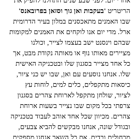
אחרי יום. לפני שבע שנים התחלנו להפיק את
הריטריט
'בעקבות ואן גוך וסזאן בפרובאנס'
שבו האמנים מתאכסנים במלון בעיר הדרומית
ארל. מדי יום אנו לוקחים את האמנים למקומות
שבהם וינסנט ישב בעצמו לצייר, וכולנו
מציירים מאותו נוף או מאותה נקודת מבט, אך
כל אחד מצייר בסגנון שלו ובטכניקה האישית
שלו. אנחנו נוסעים עם ואן, שבו יש כני ציור,
כיסאות מתקפלים, כלים למים, לוחות עץ
לציור, שולחן מתקפל לארוחת צהרים בסגנון
צרפתי בכל מקום שבו נצייר בשעות ארוחת
צהרים. מכיוון שכל אחד אוהב לעבוד בטכניקה
ובגודל שונה, אנחנו מבקשים להביא צבעים,
מכחולים ובדים. את כל השאר אנחנו מספקים