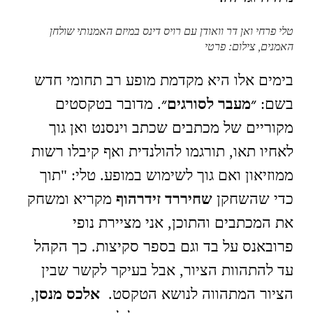
טלי פרחי ואן דר וואודן עם רויס דינס במיזם האמנותי שולחן
האמנים, צילום: פרטי
בימים אלו היא מקדמת מופע רב תחומי חדש
בשם:
״מעבר לסורגים״
. מדובר בטקסטים
מקוריים של מכתבים שכתב וינסנט ואן גוך
לאחיו תאו, תורגמו להולנדית ואף קיבלו רשות
ממוזיאון ואם גוך לשימוש במופע. טלי: "תוך
כדי שהשחקן
שחיררד זידרהוף
מקריא ומשחק
את המכתבים והתוכן, אני מציירת נופי
פרובאנס על בד וגם בספר סקיצות. כך הקהל
עד להתהוות הציור, אבל בעיקר לקשר שבין
הציור המתהווה לנושא הטקסט.
אלכס מנסן
,