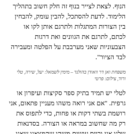
הנוף. לצאת לצייר בנוף זה חלק חשוב בתהליך
הלימוד. לדעת להסתכל, להבין עומק, להבחין
בין הצורות המתגלות ולתרגם אותן לקו או
לכתם, לתרגם את הגוונים ואת דרגות
הצבעוניות שאני מערבבת על הפלטה ומעבירה
לבד הציור".
משפחת ואן דר וואודן בהולנד – מימין לשמאל: יעל, שירה, טלי
ורוד, צילום: פרטי
לטלי יש תמיד בתיק ספר סקיצות ועיפרון או
גרפית. "אם אני רואה משהו מעניין פתאום, אני
רושמת בשתי דקות או פחות, כדי לתפוס את
רק מה שחשוב במראה או הצורה. בסדנאות
שלנו אני ורויס עושים משהו שהמצאנו שאנו