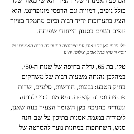
המופע האמנותי שלי והציור האישי מאוד שלו
כולל נופים, דמויות וגם הדפסי מונופרינט. הוא
הציג בתערוכות יחיד רבות וכיום מתמקד בציור
נופים ועצים בסגנון הייחודי שפיתח.
טלי פרחי ואן דר וואודן עם יצירותיה בתערוכה בבית האמנים עש
יוסף זריצקי בתל אביב, צילום: יח"צ
טלי, בת 65, גדלה בחיפה של שנות ה-50׳,
במהלכן נהנתה משעות רבות של משחקים
בחיק הטבע: גבעות, חורשות, סלעים, שדות
פרחים וסירה קוצנית. היא מודה כי ילדותה
ונעוריה כחניכה בקן השומר הצעיר בנוה שאנן,
לימודיה במגמת אמנות בתיכון על שם חנה
סנש, השתתפות במחנות נוער להסרטה של