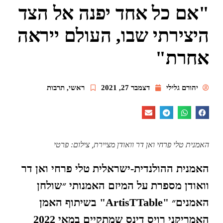
"אם כל אחד יפנה אל הצד
היצירתי שבו, העולם ייראה
אחרת"
יהורם גלילי
דצמבר 27, 2021
ראשי
,
תרבות
האמנית טלי פרחי ואן דר וואודן מציירת, צילום: פרטי
האמנית ההולנדית-ישראלית טלי פרחי ואן דר
וואודן מספרת על המיזם האמנותי ״שולחן
האמנים״
"ArtisTTable"
בשיתוף האמן
האמריקני רויס דינס שמתקיים במאי 2022