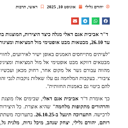
יהורם גלילי
אוגוסט 10, 2025
ראשי
,
תרבות
ד"ר אביבית אגם דאלי מגלה כיצד היצירות, המוצגות ב
עד 26.10, מבטאות מבט אופטימי מול המציאות ומציגות תקווה ולפעמים אף אסקפיזם מהמציאות
"לעיתים מתייחסים האמנים באופן ישיר לאירועים, לחוו
מבטאים דווקא מבט אופטימי אל מול המציאות ומציגים
מהווה עבורם גשר אל מקום אחר, רחוק מכאן ועכשיו. 
ציבורי. בעקבות המלחמה גם עלו שאלות נוקבות לגבי זהות,
להם ביטוי גם באמנות החזותית".
כך אומרת ד"ר
אביבית אגם דאלי
, שבימים אלו מוצגת 
והרהורים מתקופות מלחמה"
שהיא אוצרת. כל היצירות
לרכישה.
התערוכה תינעל ב-26.10.25.
בתערוכה משתתפי
רותם
,
יהורם גלילי
,
יצחק שנהב
,
מיכל גדות
,
מלנית גל
,
מ