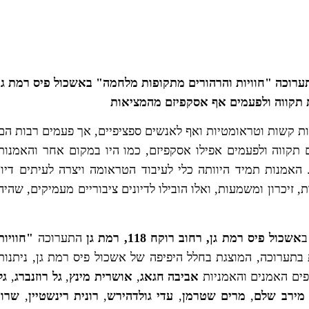
תערוכה "חוויות והרהורים מתקופות מלחמה" באשכול פיס רמת גן
יות קשות וטראומטיות ואף לאנשים ספציפיים, אך פעמים רבות הם
 תקווה ולפעמים אפילו אסקפיזם, כמו היו במקום אחר והאמנות
האמנות תמיד היוותה כלי לעיבוד הטראומה ויצרה לעיתים דיון
 זיכרון ומשמעות, ואלו הובילו לדיונים ציבוריים מעמיקים, שהיה
ב
אשכול פיס רמת גן, רחוב רוקח 118, רמת גן
התערוכה
"חוויות
 בתערוכה, המוצגת בחלל היפיפה של אשכול פיס רמת גן, ניתנות
ם האמנים והאמניות
אביבה חגאג
,
אושרית מינץ
,
גל רוזנברג
,
גל
ירב שלם
,
מרים שטרמן
,
עדי גולדהירש
,
רונית רינשטיין
,
שרון