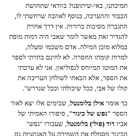
תמיכתנו, באי-שיתופנו? בוודאי שתחושת
הכבוד וההערכה, בנוסף לאהבה שרחשתי לו,
התגברה מסיבות ברורות. אין דרך אחרת
להגדיר זאת מאשר לומר שאבי היה דמות מופת
במלוא מובן המילה. אדם משכמו ומעלה,
למרות קומתו החסרה. לא לחינם בחרתי לספר
את המוטו המיוחס לנפוליאון. אני לא ערכתי
את הספר, אלא הבאתי לשולחן העריכה את
קולו של אבי, ככל שיכולתי וככל שנדרש".
כך אומר
אילן בלומנטל
, שבימים אלו יצא לאור
הספר
"נפש של כינור"
, סיפורו האמיתי של
אביו
דוד (פולי) בלומנטל
, שעבורו "נפש"
הכינור מסמלת את השמירה על האנושיות גם