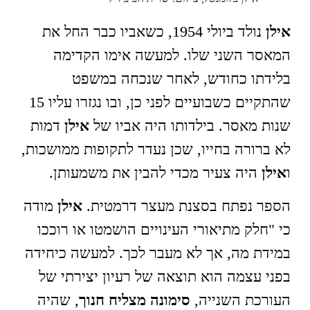
אילן
נולד ביולי 1954, כשאביו כבר החל את
המאסר השני שלו. למעשה אימו הקדימה
בלידתו כחודש, לאחר שנכחה במשפט
שהתקיים כשבועיים לפני כן, ובו נגזרו עליו 15
שנות מאסר. בילדותו היה אביו של
אילן
דמות
לא ברורה בחייו, שכן נעדר לתקופות ממושכות,
ו
אילן
היה צעיר מכדי להבין את משמעותן.
הספר נפתח בסצנת מעצר דרמטית.
אילן
מודה
כי "חלק מתיאורי העינויים הושמטו או רוככו
במידת מה, אך לא מעבר לכך. למעשה כיחידה
בפני עצמה הוא תוצאה של רעיון יצירתי של
העורכת השנייה,
סימונה מצליח חנוך
, שהיה