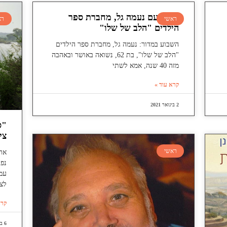
ראיון עם נעמה גל, מחברת ספר
ראשי
רא
הילדים "הלב של שלו"
השבוע במדור: נעמה גל, מחברת ספר הילדים
"הלב של שלו", בת 62, נשואה באושר ובאהבה
מזה 40 שנה, אמא לשתי
קרא עוד »
2 בינואר 2021
"ס
צי
ראשי
אר
נפג
עמי
לצ
קרא
6 באוגוסט 2026