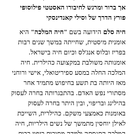
אך ברור ומרגש לחיבורו האסטטי פילוסופי
פורץ הדרך של וסילי קאנדינסקי
חיה סלם
הידועה בשם
"חיה המלכה"
היא
אומנית מיסטית, שחייתה במשך שנים רבות
בפריז ובלוס אנג'לס וכיום חיה בישראל.
אומנותה משולבת במקצועה כהילרית. חיה
המלכה החלה במסע ספיריטואלי, אישי ורוחני
מאז היותה בת תשע בחיפוש מתמיד אחר
מסתורי נפש האדם. בהתבגרותה בחרה לעסוק
בהילינג ובריפוי, ובין היתר בחרה לעסוק
באומנות כאמצעי משקם. כהילרית, השייכת
לאילן יוחסין מתמשך של נשים הילריות, חיה
המלכה התנסתה ולמדה מסורות ריפוי רבות,