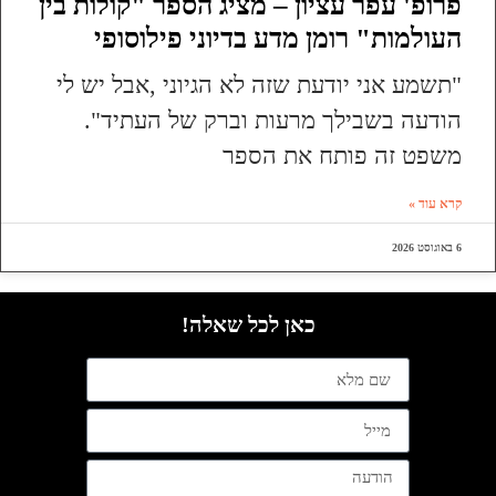
פרופ' עפר עציון – מציג הספר "קולות בין
העולמות" רומן מדע בדיוני פילוסופי
"תשמע אני יודעת שזה לא הגיוני ,אבל יש לי
הודעה בשבילך מרעות וברק של העתיד".
משפט זה פותח את הספר
קרא עוד »
6 באוגוסט 2026
כאן לכל שאלה!