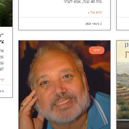
מזה 40 שנה, אמא לשתי
קרא עוד »
2 בינואר 2021
"ס
צי
ראשי
אר
נפג
עמי
לצ
קרא
6 באוגוסט 2026