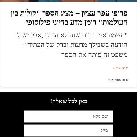
פרופ' עפר עציון – מציג הספר "קולות בין
העולמות" רומן מדע בדיוני פילוסופי
"תשמע אני יודעת שזה לא הגיוני ,אבל יש לי
הודעה בשבילך מרעות וברק של העתיד".
משפט זה פותח את הספר
קרא עוד »
6 באוגוסט 2026
כאן לכל שאלה!