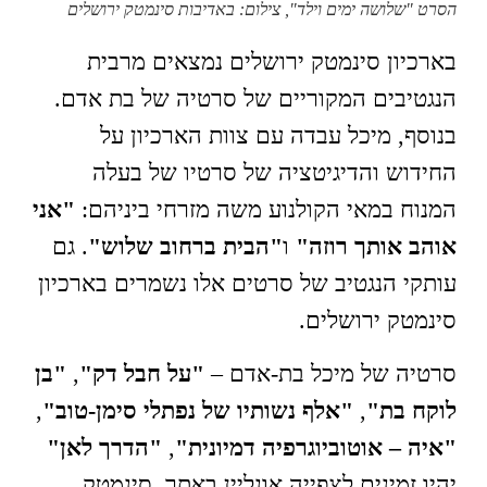
הסרט "שלושה ימים וילד", צילום: באדיבות סינמטק ירושלים
בארכיון סינמטק ירושלים נמצאים מרבית
הנגטיבים המקוריים של סרטיה של בת אדם.
בנוסף, מיכל עבדה עם צוות הארכיון על
החידוש והדיגיטציה של סרטיו של בעלה
המנוח במאי הקולנוע משה מזרחי ביניהם:
"אני
אוהב אותך רוזה"
ו
"הבית ברחוב שלוש"
. גם
עותקי הנגטיב של סרטים אלו נשמרים בארכיון
סינמטק ירושלים.
סרטיה של מיכל בת-אדם –
"על חבל דק"
,
"בן
לוקח בת"
,
"אלף נשותיו של נפתלי סימן-טוב"
,
"איה – אוטוביוגרפיה דמיונית"
,
"הדרך לאן"
יהיו זמינים לצפייה אונליין באתר סינמטק