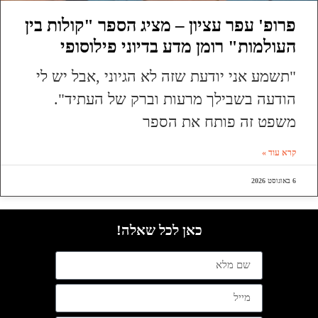
פרופ' עפר עציון – מציג הספר "קולות בין
העולמות" רומן מדע בדיוני פילוסופי
"תשמע אני יודעת שזה לא הגיוני ,אבל יש לי
הודעה בשבילך מרעות וברק של העתיד".
משפט זה פותח את הספר
קרא עוד »
6 באוגוסט 2026
כאן לכל שאלה!