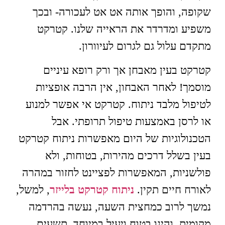
שקופה, והופך אותה אט אט לעכורה- ובכך
משפיע ומדרדר את הראייה שלנו. קטרקט
מתקדם עלול גם לגרום לעיוורון.
קטרקט בעין מאבחן אך ורק רופא עיניים
מוסמך! לאחר האבחון, אין הרבה אופציות
לטיפול מלבד ניתוח. קטרקט אי אפשר למנוע
או לרסן באמצעות טיפול תרופתי. אבל
הטכנולוגיות של היום מאפשרות ניתוח קטרקט
בעין בשלל דרכים מהירות, בטוחות, ולא
פולשניות, המאפשרות לפציינט לחזור במהרה
לאורח חיים תקין.
ניתוח קטרקט בלייזר
, למשל,
נמשך לרוב כמחצית השעה, נעשה בהרדמה
מקומית, והינו בטוח ויעיל במיוחד. תשעים