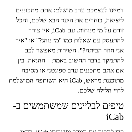
דמיינו לעצמכם ערב מושלם: אתם מתכוננים
ליציאה, בוחרים את היעד הבא שלכם, והכל
זורם על מי מנוחות. עם iCab, אין צורך
להתעסק עם שאלות כמו "מי נוהג?" או "איך
אני חוזר הביתה?". השירות מאפשר לכם
להתמקד בדבר החשוב באמת – ההנאה. בין
אם אתם מתכננים ערב ספונטני או מסיבה
מתוכננת מראש, iCab היא השותפה המושלמת
לחיי הלילה שלכם.
טיפים לבליינים שמשתמשים ב-
iCab
כדי להפיק את המרב משירותי iCab, כדאי